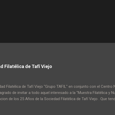
 Filatélica de Tafí Viejo
dad Filatélica de Tafí Viejo "Grupo TAFIL" en conjunto con el Cent
 agrado de invitar a todo aquel interesado a la "Muestra Filatélica y
acion de los 25 Años de la Sociedad Filatélica de Tafí Viejo . Que tend
ones de la Biblioteca Pasquini (Belgrano 257 - Ciudad de Tafi Viejo), 
o contara con exhibiciones Filatélicas y Numismáticas, disertacione