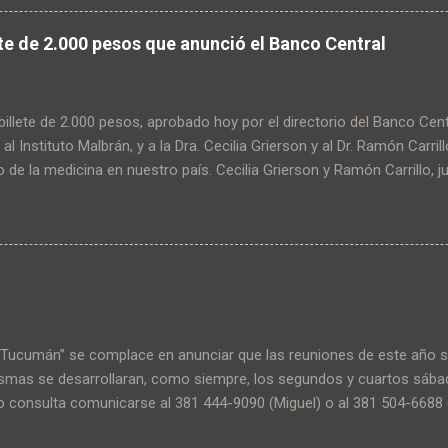
tes y canje, entre otras actividades.
ete de 2.000 pesos que anunció el Banco Central
billete de 2.000 pesos, aprobado hoy por el directorio del Banco Ce
 al Instituto Malbrán, y a la Dra. Cecilia Grierson y al Dr. Ramón Carril
o de la medicina en nuestro país. Cecilia Grierson y Ramón Carrillo, 
a la salud pública Dra. Cecilia Grierson, nació en Buenos Aires el 22
en la misma ciudad el 10 de abril de 1934. Ella fue la primera médica 
la Facultad de Medicina de la Universidad de Buenos Aires. La Dra. G
de Enfermería de América Latina, además fue miembro fundadora de
. También desempeñó un rol clave durante la epidemia de cólera que
res en 1886 Dr. Ramón Carrillo, nació el 7 de marzo de 1906 en Sant
jano, neurobiólogo, médico sanitarista ...
Tucumán” se complace en anunciar que las reuniones de este año s
ismas se desarrollaran, como siempre, los segundos y cuartos sáb
 o consulta comunicarse al 381 444-9090 (Miguel) o al 381 504-6688 