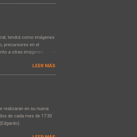
ntral, tendrá como imágenes
lo, precursores en el
junto a otras imágenes
 de noviembre de 1859 y
LEER MÁS
de la Argentina, graduada en
rierson creó la Primera
 la Asociación Médica
 afectó a la Ciudad de
iago del Estero, fue
e realizaran en su nueva
ados de cada mes de 17:30
(Edgardo).