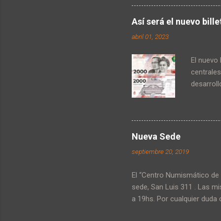
comercian
Así será el nuevo bill
abril 01, 2023
El nuevo 
centrales
desarroll
alusivas 
falleció 
1886, de 
Escuela 
Nueva Sede
Argentina
septiembre 20, 2019
Buenos Ai
neurociru
El “Centro Numismático de 
sede, San Luis 311 . Las m
a 19hs. Por cualquier duda