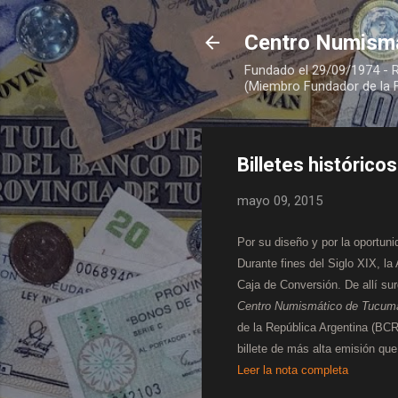
Centro Numism
Fundado el 29/09/1974 - 
(Miembro Fundador de la 
Billetes históricos
mayo 09, 2015
Por su diseño y por la oportuni
Durante fines del Siglo XIX, la
Caja de Conversión. De allí su
Centro Numismático de Tucum
de la República Argentina (BC
billete de más alta emisión que
Leer la nota completa