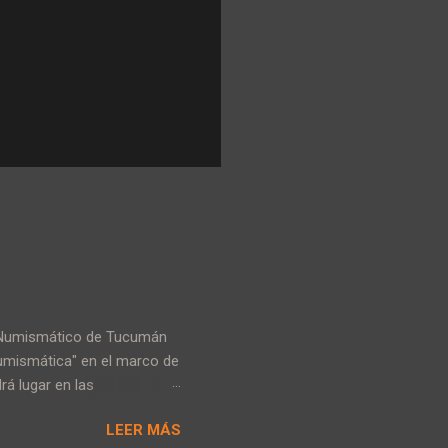
ro Numismático de Tucumán
 Numismática" en el marco de
rá lugar en las
el 23 de Septiembre de 2017.
LEER MÁS
s, disperciones, mesas de