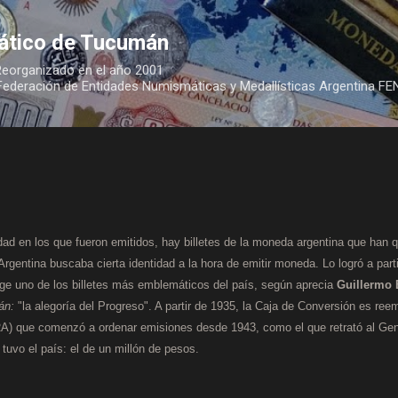
Ir al contenido principal
ático de Tucumán
Reorganizado en el año 2001
Federación de Entidades Numismáticas y Medallísticas Argentina F
dad en los que fueron emitidos, hay billetes de la moneda argentina que han q
 Argentina buscaba cierta identidad a la hora de emitir moneda. Lo logró a part
rge uno de los billetes más emblemáticos del país, según aprecia
Guillermo
án:
"la alegoría del Progreso". A partir de 1935, la Caja de Conversión es re
RA) que comenzó a ordenar emisiones desde 1943, como el que retrató al Gen
 tuvo el país: el de un millón de pesos.