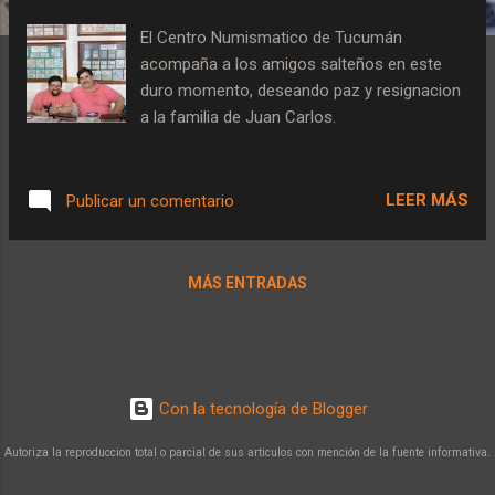
a
d
El Centro Numismatico de Tucumán
a
acompaña a los amigos salteños en este
s
duro momento, deseando paz y resignacion
a la familia de Juan Carlos.
LEER MÁS
Publicar un comentario
MÁS ENTRADAS
Con la tecnología de Blogger
Autoriza la reproduccion total o parcial de sus articulos con mención de la fuente informativa.