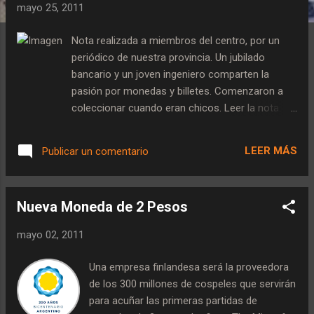
a
mayo 25, 2011
d
a
Nota realizada a miembros del centro, por un
s
periódico de nuestra provincia. Un jubilado
bancario y un joven ingeniero comparten la
pasión por monedas y billetes. Comenzaron a
coleccionar cuando eran chicos. Leer la nota.
Fuente: La Gacet a
LEER MÁS
Publicar un comentario
Nueva Moneda de 2 Pesos
mayo 02, 2011
Una empresa finlandesa será la proveedora
de los 300 millones de cospeles que servirán
para acuñar las primeras partidas de