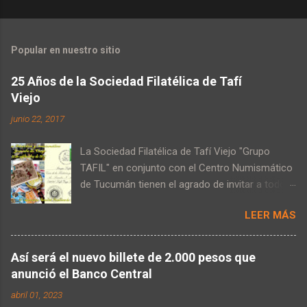
Popular en nuestro sitio
25 Años de la Sociedad Filatélica de Tafí
Viejo
junio 22, 2017
La Sociedad Filatélica de Tafí Viejo "Grupo
TAFIL" en conjunto con el Centro Numismático
de Tucumán tienen el agrado de invitar a todo
aquel interesado a la "Muestra Filatélica y
LEER MÁS
Numismática" en el marco de la celebracion de
los 25 Años de la Sociedad Filatélica de Tafí
Viejo . Que tendrá lugar en las instalaciones de
Así será el nuevo billete de 2.000 pesos que
la Biblioteca Pasquini (Belgrano 257 - Ciudad de
anunció el Banco Central
Tafi Viejo), el 23 de Septiembre de 2017. Tal
abril 01, 2023
evento contara con exhibiciones Filatélicas y