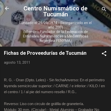
Ir al contenido principal
Centro Numismático de
Tucumán
Fundado el 29/09/1974 - Reorganizado en el
año 2001
(Miembro Fundador de la Federación de
Entidades Numismáticas y Medallísticas
Argentina FENYMA)
Fichas de Proveedurías de Tucumán
agosto 13, 2011
R. G. - Oran (Dpto. Leles) - Sin fecha
Anverso: En el perímetro
leyenda semicircular superior: / CARNE / e inferior: / KILO / en
el centro / 1 / al pie del numero resello / R.G..
Reverso: Liso con circulo de gráfila de granetería.
Módulo: 30 mm. (Circular) - Metal: Aluminio – Grabador No